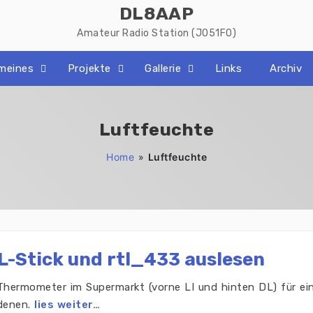
DL8AAP
Amateur Radio Station (JO51FO)
emeines
Projekte
Gallerie
Links
Archiv
Luftfeuchte
Home
»
Luftfeuchte
L-Stick und rtl_433 auslesen
 Thermometer im Supermarkt (vorne LI und hinten DL) für ein
denen.
lies weiter…