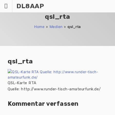
Zum
DL8AAP
Inhalt
springen
qsl_rta
Home
»
Medien
»
qsl_rta
qsl_rta
QSL-Karte RTA
Quelle: http://www.runder-tisch-amateurfunk.de/
Kommentar verfassen