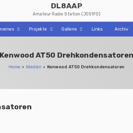
DL8AAP
Amateur Radio Station (JO51FO)
emeines
Projekte
Gallerie
Links
Archiv
Kenwood AT50 Drehkondensatore
Home
»
Medien
»
Kenwood AT50 Drehkondensatoren
nsatoren