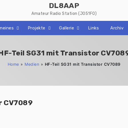
DL8AAP
Amateur Radio Station (JO51FO)
emeines
Projekte
Gallerie
Links
Archiv
HF-Teil SG31 mit Transistor CV708
Home
»
Medien
»
HF-Teil SG31 mit Transistor CV7089
or CV7089