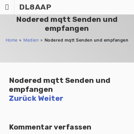
Zum
DL8AAP
Inhalt
springen
Nodered mqtt Senden und
empfangen
Home
»
Medien
»
Nodered mqtt Senden und empfangen
Nodered mqtt Senden und
empfangen
Zurück
Weiter
Kommentar verfassen