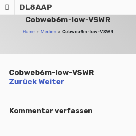
Zum
DL8AAP
Inhalt
springen
Cobweb6m-low-VSWR
Home
»
Medien
»
Cobweb6m-low-VSWR
Cobweb6m-low-VSWR
Zurück
Weiter
Kommentar verfassen