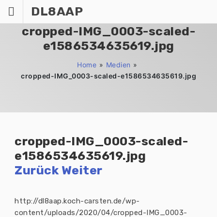
Zum
DL8AAP
Inhalt
springen
cropped-IMG_0003-scaled-
e1586534635619.jpg
Home
»
Medien
»
cropped-IMG_0003-scaled-e1586534635619.jpg
cropped-IMG_0003-scaled-
e1586534635619.jpg
Zurück
Weiter
http://dl8aap.koch-carsten.de/wp-
content/uploads/2020/04/cropped-IMG_0003-