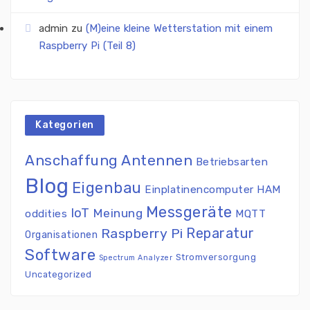
admin
zu
(M)eine kleine Wetterstation mit einem
Raspberry Pi (Teil 8)
Kategorien
Antennen
Anschaffung
Betriebsarten
Blog
Eigenbau
Einplatinencomputer
HAM
Messgeräte
IoT
Meinung
oddities
MQTT
Reparatur
Raspberry Pi
Organisationen
Software
Stromversorgung
Spectrum Analyzer
Uncategorized