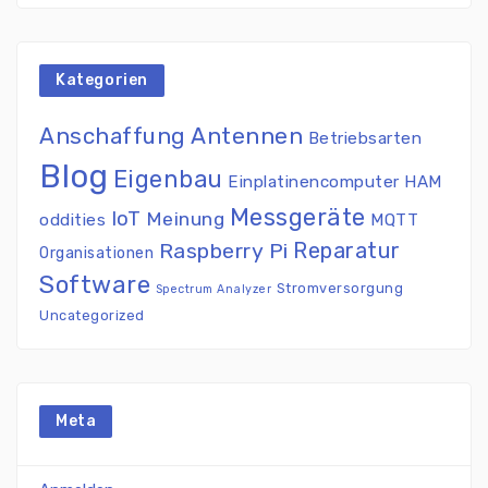
Kategorien
Antennen
Anschaffung
Betriebsarten
Blog
Eigenbau
Einplatinencomputer
HAM
Messgeräte
IoT
Meinung
oddities
MQTT
Reparatur
Raspberry Pi
Organisationen
Software
Stromversorgung
Spectrum Analyzer
Uncategorized
Meta