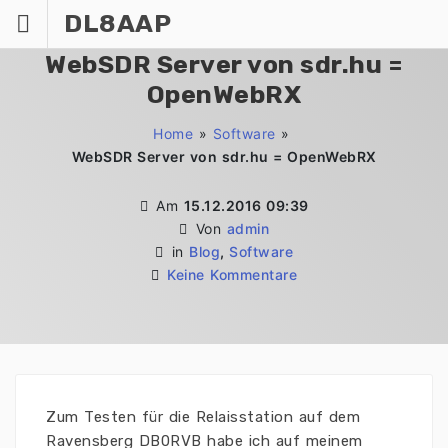
Zum
DL8AAP
Inhalt
springen
WebSDR Server von sdr.hu =
OpenWebRX
Home
»
Software
»
WebSDR Server von sdr.hu = OpenWebRX
Am
15.12.2016 09:39
Von
admin
in
Blog
,
Software
Keine Kommentare
Zum Testen für die Relaisstation auf dem
Ravensberg DB0RVB habe ich auf meinem