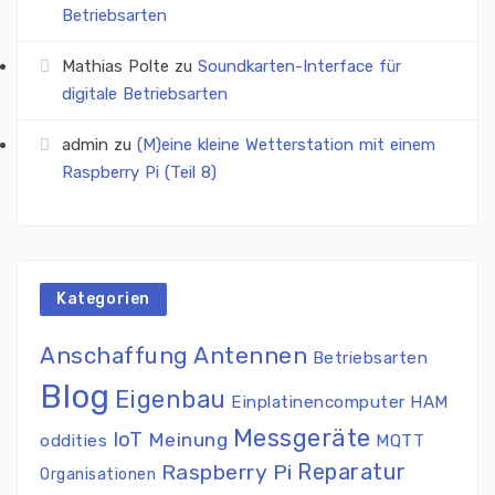
Betriebsarten
Mathias Polte
zu
Soundkarten-Interface für
digitale Betriebsarten
admin
zu
(M)eine kleine Wetterstation mit einem
Raspberry Pi (Teil 8)
Kategorien
Antennen
Anschaffung
Betriebsarten
Blog
Eigenbau
Einplatinencomputer
HAM
Messgeräte
IoT
Meinung
oddities
MQTT
Reparatur
Raspberry Pi
Organisationen