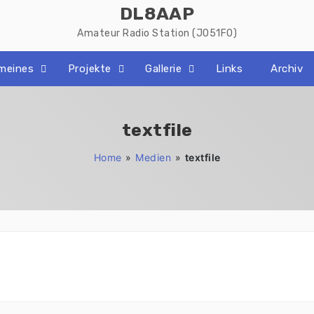
DL8AAP
Amateur Radio Station (JO51FO)
emeines
Projekte
Gallerie
Links
Archiv
textfile
Home
»
Medien
»
textfile