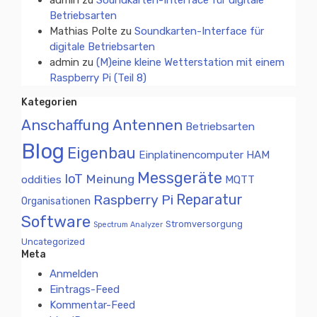
admin
zu
Soundkarten-Interface für digitale
Betriebsarten
Mathias Polte
zu
Soundkarten-Interface für
digitale Betriebsarten
admin
zu
(M)eine kleine Wetterstation mit einem
Raspberry Pi (Teil 8)
Kategorien
Antennen
Anschaffung
Betriebsarten
Blog
Eigenbau
Einplatinencomputer
HAM
Messgeräte
IoT
Meinung
oddities
MQTT
Reparatur
Raspberry Pi
Organisationen
Software
Stromversorgung
Spectrum Analyzer
Uncategorized
Meta
Anmelden
Eintrags-Feed
Kommentar-Feed